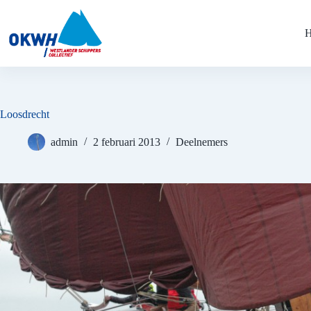
Ga
naar
de
inhoud
Loosdrecht
admin
2 februari 2013
Deelnemers