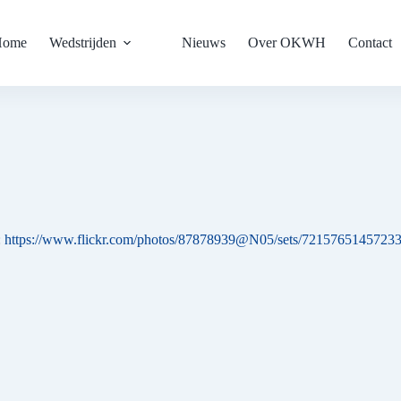
Home
Wedstrijden
Nieuws
Over OKWH
Contact
:
https://www.flickr.com/photos/87878939@N05/sets/7215765145723