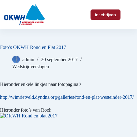
Ga
naar
de
Inschrijven
inhoud
Foto’s OKWH Rond en Plat 2017
admin
20 september 2017
Wedstrijdverslagen
Hieronder enkele linkjes naar fotopagina’s
http://wimrietveld.dyndns.org/galleries/rond-en-plat-westeinder-2017/
Hieronder foto’s van Roel: