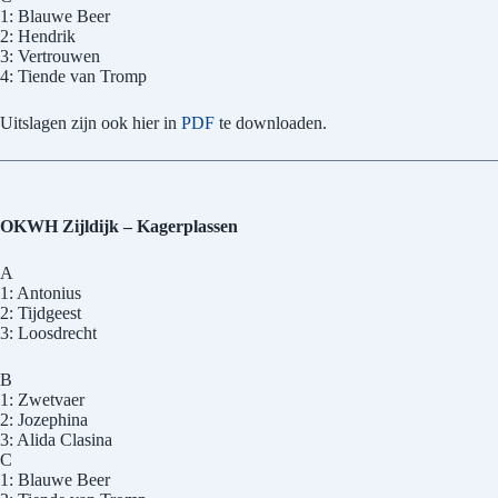
1: Blauwe Beer
2: Hendrik
3: Vertrouwen
4: Tiende van Tromp
Uitslagen zijn ook hier in
PDF
te downloaden.
OKWH Zijldijk – Kagerplassen
A
1: Antonius
2: Tijdgeest
3: Loosdrecht
B
1: Zwetvaer
2: Jozephina
3: Alida Clasina
C
1: Blauwe Beer