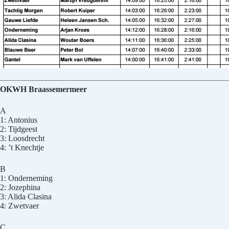
OKWH Braassemermeer
A
1: Antonius
2: Tijdgeest
3: Loosdrecht
4: ’t Knechtje
B
1: Onderneming
2: Jozephina
3: Alida Clasina
4: Zwetvaer
C