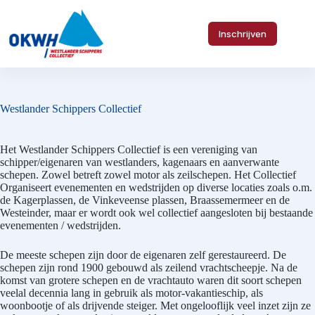
Ga
naar
de
Inschrijven
inhoud
Westlander Schippers Collectief
Het Westlander Schippers Collectief is een vereniging van
schipper/eigenaren van westlanders, kagenaars en aanverwante
schepen. Zowel betreft zowel motor als zeilschepen. Het Collectief
Organiseert evenementen en wedstrijden op diverse locaties zoals o.m.
de Kagerplassen, de Vinkeveense plassen, Braassemermeer en de
Westeinder, maar er wordt ook wel collectief aangesloten bij bestaande
evenementen / wedstrijden.
De meeste schepen zijn door de eigenaren zelf gerestaureerd. De
schepen zijn rond 1900 gebouwd als zeilend vrachtscheepje. Na de
komst van grotere schepen en de vrachtauto waren dit soort schepen
veelal decennia lang in gebruik als motor-vakantieschip, als
woonbootje of als drijvende steiger. Met ongelooflijk veel inzet zijn ze